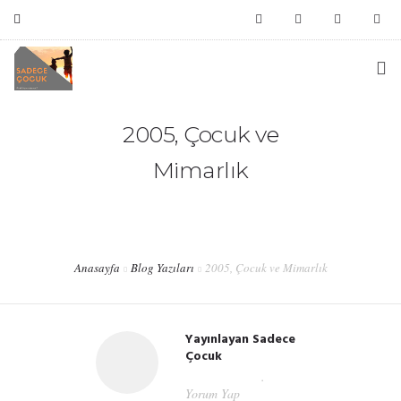
bilgi@sadececocuk.org
ANASAYFA
2005, Çocuk ve
Mimarlık
HAKKIMIZDA
#HATIRLIYORMUSUNUZ?
HAFIZA KUTUSU
Anasayfa
Blog Yazıları
2005, Çocuk ve Mimarlık
DESTEK
Yayınlayan
Sadece
İLETIŞIM
Çocuk
Mar 03, 2019
Yorum Yap