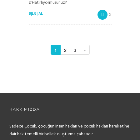
#Hatırlıyormusunuz?
BILGI AL
3
1
2
3
»
HAKKIMIZDA
Sadece Çocuk, çocuğun insan hakları ve çocuk hakları hareketine
dair hak temelli bir bellek oluşturma çabasıdır.