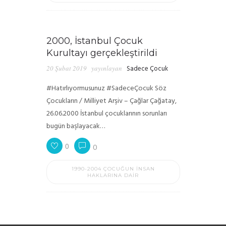
2000, İstanbul Çocuk
Kurultayı gerçekleştirildi
20 Şubat 2019
yayınlayan
Sadece Çocuk
#Hatırlıyormusunuz #SadeceÇocuk Söz
Çocukların / Milliyet Arşiv – Çağlar Çağatay,
26.06.2000 İstanbul çocuklarının sorunları
bugün başlayacak…
0
0
1990-2004 ÇOCUĞUN İNSAN
HAKLARINA DAIR