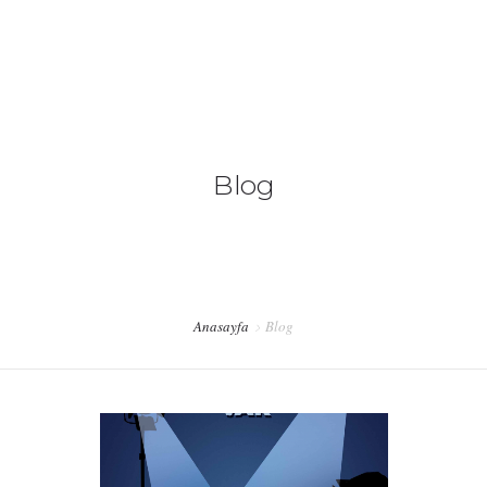
bilgi@sadececocuk.org
ANASAYFA
Blog
HAKKIMIZDA
#HATIRLIYORMUSUNUZ?
HAFIZA KUTUSU
Anasayfa
Blog
DESTEK
İLETIŞIM