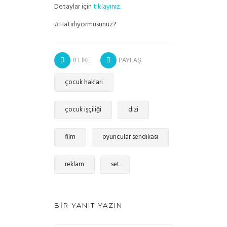
Detaylar için
tıklayınız.
#Hatırlıyormusunuz?
0
LIKE
PAYLAŞ
çocuk hakları
çocuk işçiliği
dizi
film
oyuncular sendikası
reklam
set
BIR YANIT YAZIN