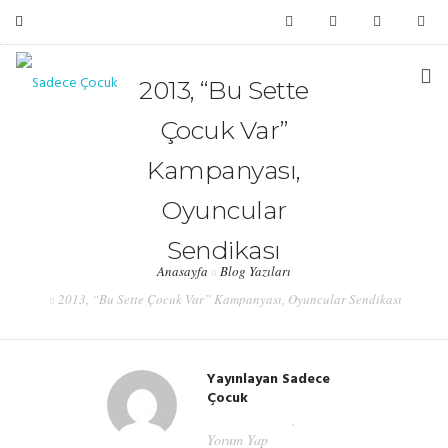
bilgi@sadececocuk.org
2013, “Bu Sette
Çocuk Var”
ANASAYFA
Kampanyası,
HAKKIMIZDA
Oyuncular
#HATIRLIYORMUSUNUZ?
Sendikası
Anasayfa
Blog Yazıları
HAFIZA KUTUSU
2013, “Bu Sette Çocuk Var” Kampanyası, Oyuncular Sendikası
DESTEK
Yayınlayan
Sadece
İLETIŞIM
Çocuk
Mar 19, 2019
Yorum Yap