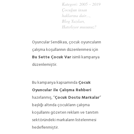
Kategori:
2005 – 2019
Çocuğun insan
haklarına dair…
,
Blog Yazıları
,
Hatırlıyor musunuz?
Oyuncular Sendikası, çocuk oyuncuların
çalışma koşullarının düzenlenmesi için
Bu Sette Çocuk Var
isimli kampanya
düzenlemiştir.
Bu kampanya kapsamında
Çocuk
Oyuncular ile Çalışma Rehberi
hazırlanmış, “
Çocuk Dostu Markalar
”
başlığı altında çocukların çalışma
koşullarını gözeten reklam ve tanıtım
sektöründeki markaların listelenmesi
hedeflenmiştir.