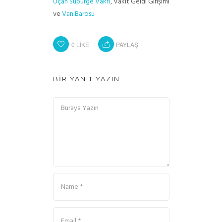
Uçan Süpürge Vakfı
, Vakit Geldi Girişimi
ve
Van Barosu
0
LIKE
PAYLAŞ
BIR YANIT YAZIN