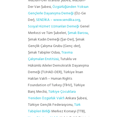
Mazlum-Der İstanbul Şubesi, Mazlum-
Der Van Şubesi,
Özgürlüğünden Yoksun
Gençlerle Dayanışma Derneği
(Öz-Ge
Der),
SENDİKA – www.sendika.org
,
Sosyal Hizmet Uzmanları Derneği
Genel
Merkezi ve Tüm Şubeleri,
Şırnak Barosu
,
Şırnak Kadın Derneği (Şar-Der), Şırnak
Gençlik Çalışma Grubu (Genç-der),
Şırnak Tabipler Odası,
Travma
Çalışmaları Enstitüsü
, Tutuklu ve
Hükümlü Aileler Demokratik Dayanışma
Derneği (TUHAD-DER), Türkiye İnsan
Hakları Vakfı – Human Rights
Foundation of Turkey (TİHV), Türkiye
Barış Meclisi,
Türkiye Çocuklara
Yeniden Özgürlük Vakfı
Ankara Şubesi,
Türkiye Gençlik Federasyonu,
Türk
Tabipleri Birliği
Merkez Konseyi (TTB),