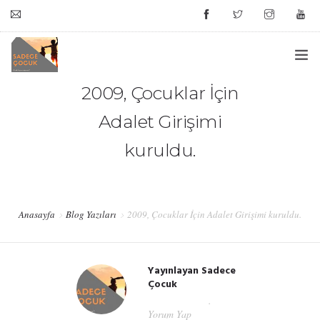
bilgi@sadececocuk.org
2009, Çocuklar İçin
ANASAYFA
Adalet Girişimi
HAKKIMIZDA
kuruldu.
#HATIRLIYORMUSUNUZ?
HAFIZA KUTUSU
Anasayfa
Blog Yazıları
2009, Çocuklar İçin Adalet Girişimi kuruldu.
DESTEK
Yayınlayan
Sadece
İLETIŞIM
Çocuk
Mar 11, 2019
Yorum Yap