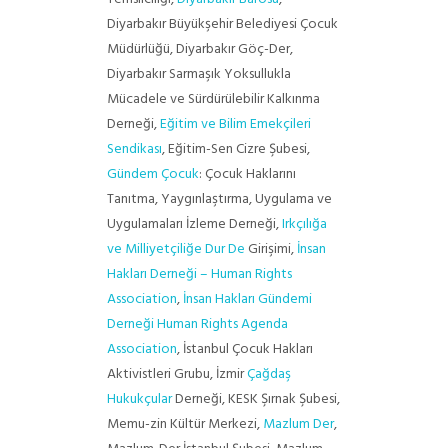
Diyarbakır Büyükşehir Belediyesi Çocuk
Müdürlüğü, Diyarbakır Göç-Der,
Diyarbakır Sarmaşık Yoksullukla
Mücadele ve Sürdürülebilir Kalkınma
Derneği,
Eğitim ve Bilim Emekçileri
Sendikası
, Eğitim-Sen Cizre Şubesi,
Gündem Çocuk
: Çocuk Haklarını
Tanıtma, Yaygınlaştırma, Uygulama ve
Uygulamaları İzleme Derneği,
Irkçılığa
ve Milliyetçiliğe Dur De
Girişimi,
İnsan
Hakları Derneği – Human Rights
Association
,
İnsan Hakları Gündemi
Derneği Human Rights Agenda
Association
, İstanbul Çocuk Hakları
Aktivistleri Grubu, İzmir
Çağdaş
Hukukçular
Derneği, KESK Şırnak Şubesi,
Memu-zin Kültür Merkezi,
Mazlum Der
,