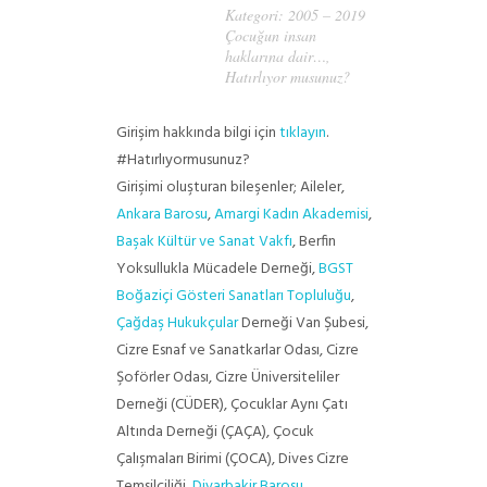
Kategori:
2005 – 2019
Çocuğun insan
haklarına dair…
,
Hatırlıyor musunuz?
Girişim hakkında bilgi için
tıklayın
.
#Hatırlıyormusunuz?
Girişimi oluşturan bileşenler; Aileler,
Ankara Barosu
,
Amargi Kadın Akademisi
,
Başak Kültür ve Sanat Vakfı
, Berfin
Yoksullukla Mücadele Derneği,
BGST
Boğaziçi Gösteri Sanatları Topluluğu
,
Çağdaş Hukukçular
Derneği Van Şubesi,
Cizre Esnaf ve Sanatkarlar Odası, Cizre
Şoförler Odası, Cizre Üniversiteliler
Derneği (CÜDER), Çocuklar Aynı Çatı
Altında Derneği (ÇAÇA), Çocuk
Çalışmaları Birimi (ÇOCA), Dives Cizre
Temsilciliği,
Diyarbakir Barosu
,