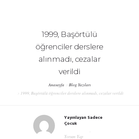
bilgi@sadececocuk.org
1999, Başörtülü
ANASAYFA
öğrenciler derslere
alınmadı, cezalar
HAKKIMIZDA
verildi
#HATIRLIYORMUSUNUZ?
Anasayfa
Blog Yazıları
HAFIZA KUTUSU
1999, Başörtülü öğrenciler derslere alınmadı, cezalar verildi
DESTEK
Yayınlayan
Sadece
İLETIŞIM
Çocuk
Şub 18, 2019
Yorum Yap