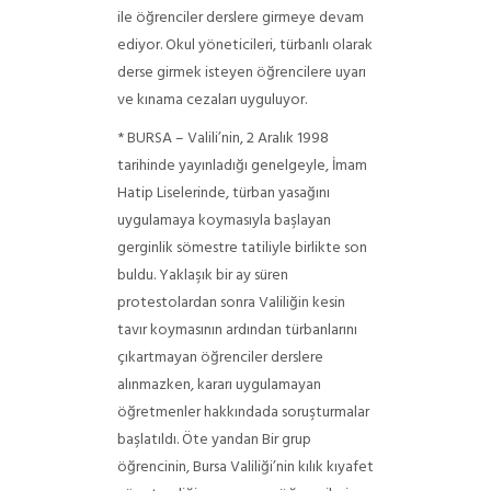
ile öğrenciler derslere girmeye devam
ediyor. Okul yöneticileri, türbanlı olarak
derse girmek isteyen öğrencilere uyarı
ve kınama cezaları uyguluyor.
* BURSA – Valili’nin, 2 Aralık 1998
tarihinde yayınladığı genelgeyle, İmam
Hatip Liselerinde, türban yasağını
uygulamaya koymasıyla başlayan
gerginlik sömestre tatiliyle birlikte son
buldu.
Yaklaşık bir ay süren
protestolardan sonra Valiliğin kesin
tavır koymasının ardından türbanlarını
çıkartmayan öğrenciler derslere
alınmazken, kararı uygulamayan
öğretmenler hakkındada soruşturmalar
başlatıldı.
Öte yandan Bir grup
öğrencinin, Bursa Valiliği’nin kılık kıyafet