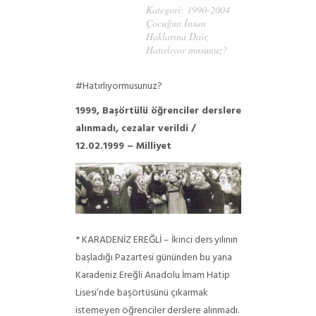
Kategori:
1990-2004
Çocuğun İnsan
Haklarına Dair
,
Hatırlıyor musunuz?
#Hatırlıyormusunuz?
1999, Başörtülü öğrenciler derslere
alınmadı, cezalar verildi /
12.02.1999 – Milliyet
* KARADENİZ EREĞLİ – İkinci ders yılının
başladığı Pazartesi gününden bu yana
Karadeniz Ereğli Anadolu İmam Hatip
Lisesi’nde başörtüsünü çıkarmak
istemeyen öğrenciler derslere alınmadı.