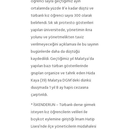
öğrenci sayısı geçtiğimiz ayın
ortalarında yüzde 8’e kadar düştü ve
türbanlı kız öğrenci sayısı 300 olarak
belirlendi. Sık sık protesto gösterileri
yapılan üniversitede, yönetimin ikna
yolunu ve yönetmelikten taviz
verilmeyeceğini açıklaması ile bu sayının
bugünlerde daha da düştüğü
kaydedildi.
Geçtiğimiz yıl Malatya’da
yapılan bazı türban gösterilerinde
grupları organize ve tahrik eden Hüda
Kaya (39) Malatya DGM’deki dünkü
duuşmada 1 yıl 8 ay hapis cezasına
çarptırıldı.
* İSKENDERUN – Türbanlı derse girmek
isteyen kız öğrencilerin velileri ile
boykot eylemine giriştiği İmam Hatip
Lisesi’nde ilçe yöneticilerin müdahalesi