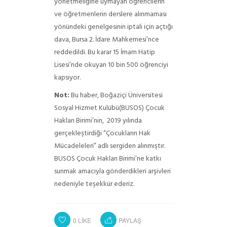
yönetmeliğine uymayan öğrencilerin
ve öğretmenlerin derslere alınmaması
yönündeki genelgesinin iptali için açtığı
dava, Bursa 2. İdare Mahkemesi’nce
reddedildi. Bu karar 15 İmam Hatip
Lisesi’nde okuyan 10 bin 500 öğrenciyi
kapsıyor.
Not:
Bu haber, Boğaziçi Üniversitesi
Sosyal Hizmet Kulübü(BUSOS) Çocuk
Hakları Birimi’nin, 2019 yılında
gerçekleştirdiği “Çocukların Hak
Mücadeleleri” adlı sergiden alınmıştır.
BUSOS Çocuk Hakları Birimi’ne katkı
sunmak amacıyla gönderdikleri arşivleri
nedeniyle teşekkür ederiz.
0
LIKE
PAYLAŞ