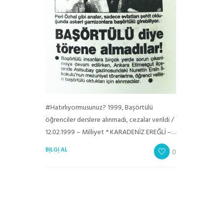
#Hatırlıyormusunuz? 1999, Başörtülü
öğrenciler derslere alınmadı, cezalar verildi /
12.02.1999 – Milliyet * KARADENİZ EREĞLİ –…
BILGI AL
0