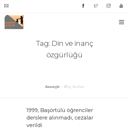
bilgi@sadececocuk.org
ANASAYFA
Tag: Din ve inanç
özgürlüğü
HAKKIMIZDA
#HATIRLIYORMUSUNUZ?
HAFIZA KUTUSU
Anasayfa
Blog Yazıları
DESTEK
1999, Başörtülü öğrenciler
İLETIŞIM
derslere alınmadı, cezalar
verildi