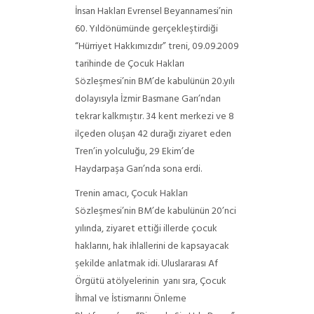
İnsan Hakları Evrensel Beyannamesi’nin
60. Yıldönümünde gerçekleştirdiği
“Hürriyet Hakkımızdır” treni, 09.09.2009
tarihinde de Çocuk Hakları
Sözleşmesi’nin BM’de kabulünün 20.yılı
dolayısıyla İzmir Basmane Garı’ndan
tekrar kalkmıştır. 34 kent merkezi ve 8
ilçeden oluşan 42 durağı ziyaret eden
Tren’in yolculuğu, 29 Ekim’de
Haydarpaşa Garı’nda sona erdi.
Trenin amacı, Çocuk Hakları
Sözleşmesi’nin BM’de kabulünün 20’nci
yılında, ziyaret ettiği illerde çocuk
haklarını, hak ihlallerini de kapsayacak
şekilde anlatmak idi. Uluslararası Af
Örgütü atölyelerinin yanı sıra, Çocuk
İhmal ve İstismarını Önleme