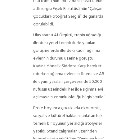
Platformu’nun “Biraz da Siz Uslu Durun”
adlı sergisi Fişek Enstitüsü’nün “Çalışan
Çocuklar Fotoğraf Sergisi” de garlarda
görülebildi.
Uluslararası Af Örgütü, trenin uğradığı
illerdeki yerel temsilcilerle yapılan
görüşmelerde illerdeki kadın sığınma
evlerinin durumu üzerine görüştü.
Kadına Yönelik Şiddete Karşı hareket
ederken sığınma evlerinin önemi ve AB
ile uyum yasaları çerçevesinde 50.000
nüfusun üzerindeki her ilde sığınma evi
açılmasının zorunlu olduğu bilgisi verildi.
Proje boyunca çocuklarla ekonomik,
sosyal ve kültürel haklarını anlatan hak
temelli bir oyunun yer aldığı atölyeler
yapıldı. Stand çalışmaları üzerinden