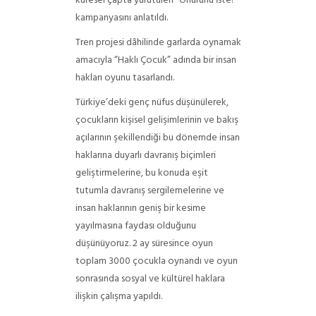
küresel çapta yürütülen “Onurunu İste!”
kampanyasını anlatıldı.
Tren projesi dâhilinde garlarda oynamak
amacıyla “Haklı Çocuk” adında bir insan
hakları oyunu tasarlandı.
Türkiye’deki genç nüfus düşünülerek,
çocukların kişisel gelişimlerinin ve bakış
açılarının şekillendiği bu dönemde insan
haklarına duyarlı davranış biçimleri
geliştirmelerine, bu konuda eşit
tutumla davranış sergilemelerine ve
insan haklarının geniş bir kesime
yayılmasına faydası olduğunu
düşünüyoruz. 2 ay süresince oyun
toplam 3000 çocukla oynandı ve oyun
sonrasında sosyal ve kültürel haklara
ilişkin çalışma yapıldı.