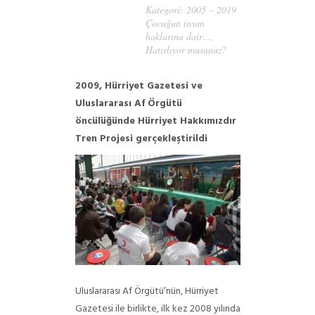
Kategori:
2005 – 2019
Çocuğun insan
haklarına dair…
,
Hatırlıyor musunuz?
2009, Hürriyet Gazetesi ve
Uluslararası Af Örgütü
öncülüğünde Hürriyet Hakkımızdır
Tren Projesi gerçekleştirildi
Uluslararası Af Örgütü’nün, Hürriyet
Gazetesi ile birlikte, ilk kez 2008 yılında